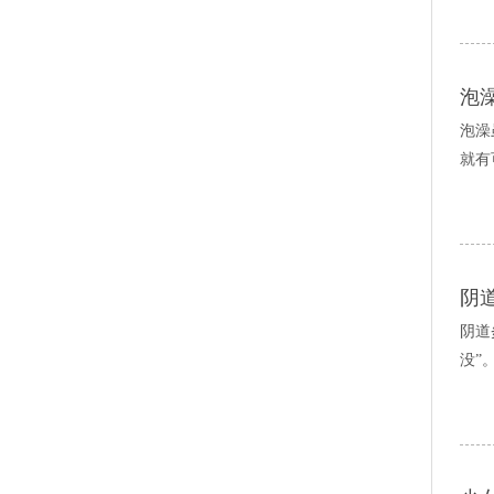
泡
泡澡
就有
阴
阴道
没”