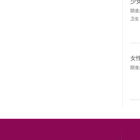
少
阴道
卫生
女
阴道