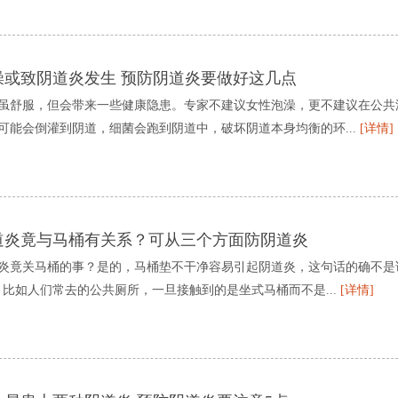
澡或致阴道炎发生 预防阴道炎要做好这几点
虽舒服，但会带来一些健康隐患。专家不建议女性泡澡，更不建议在公共
可能会倒灌到阴道，细菌会跑到阴道中，破坏阴道本身均衡的环...
[详情]
道炎竟与马桶有关系？可从三个方面防阴道炎
炎竟关马桶的事？是的，马桶垫不干净容易引起阴道炎，这句话的确不是
。比如人们常去的公共厕所，一旦接触到的是坐式马桶而不是...
[详情]