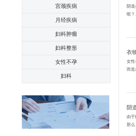
宫颈疾病
阴道
呢？.
月经疾病
妇科肿瘤
妇科整形
衣
女性不孕
女性
而造
妇科
阴
由于
那么