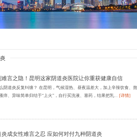
炎
别难言之隐！昆明这家阴道炎医院让你重获健康自信
么阴道炎反复纠缠？ 在昆明，气候湿热、昼夜温差大，加上辛辣饮食、
瘙痒、异味简单归结于“上火”，自行买洗液、塞药，结果把乳...
[详情]
道炎成女性难言之忍 应如何对付九种阴道炎