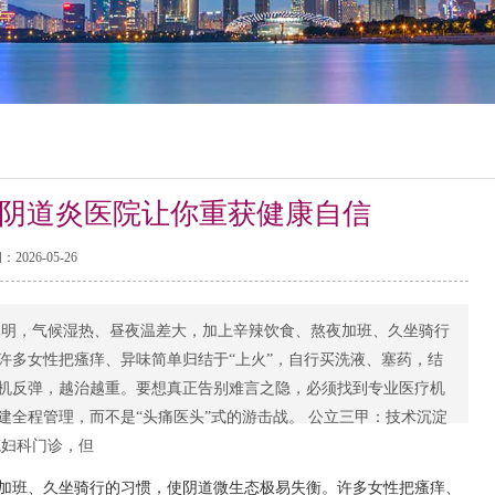
阴道炎医院让你重获健康自信
2026-05-26
昆明，气候湿热、昼夜温差大，加上辛辣饮食、熬夜加班、久坐骑行
许多女性把瘙痒、异味简单归结于“上火”，自行买洗液、塞药，结
机反弹，越治越重。要想真正告别难言之隐，必须找到专业医疗机
建全程管理，而不是“头痛医头”式的游击战。 公立三甲：技术沉淀
院妇科门诊，但
加班、久坐骑行的习惯，使阴道微生态极易失衡。许多女性把瘙痒、