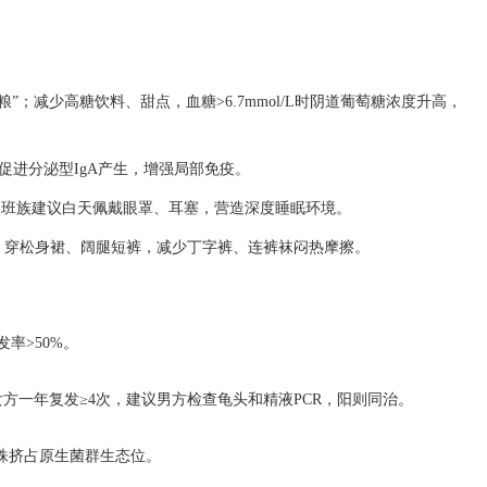
粮”；减少高糖饮料、甜点，血糖>6.7mmol/L时阴道葡萄糖浓度升高，
促进分泌型IgA产生，增强局部免疫。
。夜班族建议白天佩戴眼罩、耳塞，营造深度睡眠环境。
晒；穿松身裙、阔腿短裤，减少丁字裤、连裤袜闷热摩擦。
率>50%。
方一年复发≥4次，建议男方检查龟头和精液PCR，阳则同治。
菌株挤占原生菌群生态位。