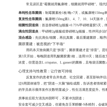
常见误区是“霉菌就用氟康唑，细菌就用甲硝唑”。现代
单纯性念珠菌病
：制霉菌素栓1枚/晚×7天，或氟康唑150m
复发性念珠菌病
：氟康唑150mg第1、4、7、10、14天脉
细菌性阴道病
：首选替硝唑2g顿服+0.75%甲硝唑凝胶5天，
滴虫性阴道炎
：甲硝唑2g顿服或替硝唑2g顿服，性伴同步治
混合感染
：先抗滴虫/细菌，再抗真菌，最后重建菌群，顺序
菌群重建：被忽视的“下半场”
用药杀灭致病菌只是“拆雷”，菌群重建才是“排雷”。
第3天开始，每晚阴道用乳酸菌胶囊1枚，连用10天；随后改
浓度，但需选含L.crispatus、L.gasseri的菌株，且每袋活菌
心理支持与性教育：让疗效可持续
反复发作的患者常合并焦虑、社交回避，甚至影响伴侣
过6周团体辅导，把“阴道—大脑”轴绘成图，告诉患者情绪
的学员表示瘙痒发作次数明显减少，性生活满意度提升。性
房事前后双方清洗外阴即可，不要冲洗阴道；
安全套可减少交叉感染，但避免含壬苯醇醚-9杀精剂，会破