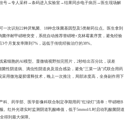
挂号→专人采样→条码进入实验室→结果同步电子病历→医生现场解
可一次识别22种厌氧菌、18种念珠菌基因型及5类耐药位点。医生拿到
纳菌伴耐甲硝唑突变，系统自动推荐替硝唑+克林霉素序贯，避免经验
3个月复发率降到7%，远低于传统经验治疗的38%。
线索细胞的AI模型。显微镜视野拍完照片，2秒给出百分比，误差
细菌性阴道病、滴虫性阴道炎及混合感染，避免“三菜一汤”式联合用药
院采用微泡凝胶缓释技术，晚上一次推注，局部浓度高，全身副作用下
产科、药学部、医学影像科联合制定孕期用药“红绿灯”清单：甲硝唑B
。红外光谱实时监测阴道乳酸峰值，低于5mmol/L时启动乳酸菌阴道
安全得到最大保障。