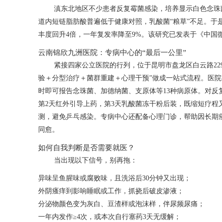
滇东北地区不少患者反复霉菌感染，培养显示白色念珠
道内短链脂肪酸普遍低于健康对照，乳酸菌“粮草”不足。于
丰度回升4倍，一年复发率降至9%。该研究已发表于《中国
云南锦欣九洲医院：专病中心的“最后一公里”
紧接四家公立医院的行列，位于昆明市盘龙区白云路22
验＋分型治疗＋菌群重建＋心理干预”做成一站式流程。医院与
时即可报告念珠菌、加德纳菌、支原体等13种病原体。对反
第2天红外引导上药，第3天乳酸菌冻干粉后装，既缩短疗程
测，避免乒乓感染。专病中心还配备心理门诊，帮助因长期
同愈。
如何自我判断是否需要就医？
当出现以下信号，别再拖：
异味呈鱼腥味或腐败味，且洗浴后30分钟又出现；
外阴瘙痒到影响睡眠或工作，抓挠后破皮渗液；
分泌物颜色变为灰白、豆渣样或泡沫样，伴尿频尿痛；
一年内发作≥4次，或本次自行塞药3天无缓解；