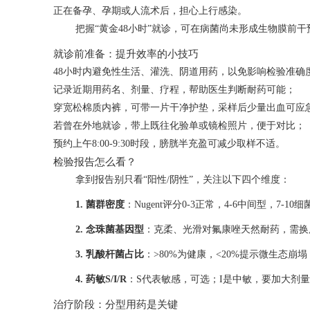
正在备孕、孕期或人流术后，担心上行感染。
把握“黄金48小时”就诊，可在病菌尚未形成生物膜前
就诊前准备：提升效率的小技巧
48小时内避免性生活、灌洗、阴道用药，以免影响检验准确
记录近期用药名、剂量、疗程，帮助医生判断耐药可能；
穿宽松棉质内裤，可带一片干净护垫，采样后少量出血可应
若曾在外地就诊，带上既往化验单或镜检照片，便于对比；
预约上午8:00-9:30时段，膀胱半充盈可减少取样不适。
检验报告怎么看？
拿到报告别只看“阳性/阴性”，关注以下四个维度：
1. 菌群密度
：Nugent评分0-3正常，4-6中间型，7-1
2. 念珠菌基因型
：克柔、光滑对氟康唑天然耐药，需换
3. 乳酸杆菌占比
：>80%为健康，<20%提示微生态崩
4. 药敏S/I/R
：S代表敏感，可选；I是中敏，要加大剂
治疗阶段：分型用药是关键