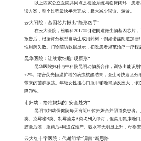
以上四家公立医院共同点是检验系统与临床闭环：患者
读方案，整个过程最快半天完成，极大减少误诊、漏诊。
云大附院：基因芯片揪出“隐形凶手”
在云大医院，检验科2017年引进阴道微生物基因芯片，
报告后，根据评分模型自动生成用药树：例如诺丝阴道加德
性用药失败。门诊随访数据显示，初发患者规范治疗一疗程后
昆华医院：让线索细胞“现原形”
昆华医院妇科与中科院昆明动物所合作，训练出能识别
±2%。结合荧光恒温扩增的滴虫核酸结果，医生可快速区分
带来的菌群振荡。年轻女性担心口服甲硝唑胃肠反应大，该
降70%。
市妇幼：给准妈妈的“安全处方”
昆明市妇幼保健院每天有近60位妊娠合并阴道炎患者。
类、克霉唑B类、制霉菌素A类均列入绿灯，但禁用氟康唑口服
胶囊后装，服药后4周追踪难产、破水率无明显上升，母婴
云大红十字医院：代谢组学“调菌”新思路