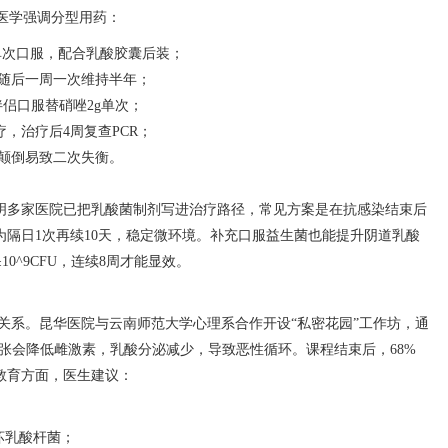
医学强调分型用药：
g单次口服，配合乳酸胶囊后装；
冲，随后一周一次维持半年；
伴侣口服替硝唑2g单次；
疗，治疗后4周复查PCR；
颠倒易致二次失衡。
昆明多家医院已把乳酸菌制剂写进治疗路径，常见方案是在抗感染结束后
为隔日1次再续10天，稳定微环境。补充口服益生菌也能提升阴道乳酸
数≥10^9CFU，连续8周才能显效。
关系。昆华医院与云南师范大学心理系合作开设“私密花园”工作坊，通
紧张会降低雌激素，乳酸分泌减少，导致恶性循环。课程结束后，68%
教育方面，医生建议：
坏乳酸杆菌；