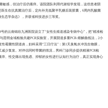
菌敏感，但治疗后仍瘙痒。该院团队利用代谢组学发现，这些患者阴
是医生在抗真菌治疗后，定向补充低聚半乳糖后装胶囊，6周内乳酸菌
微生态学杂志》，并获省科技进步三等奖。
9号的云南锦欣九洲医院设立了“女性生殖道感染专病中心”，把“精准检
昆明金域检验共建PCR实验室，开展阴道多重PCR-熔解曲线法，2小
复性霉菌性阴道炎，妇科采用“三日疗法”：第1天臭氧水冲洗生物膜，
又减少复发。对伴侣同时带菌的情况，男科门诊同步提供精液PCR检
瘙痒、性交痛出现焦虑、抑郁的女性进行认知行为治疗，真正实现身心