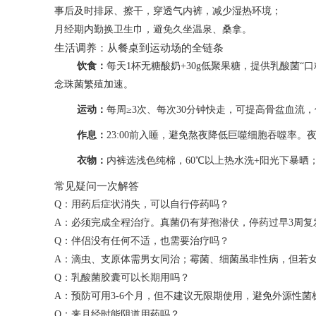
事后及时排尿、擦干，穿透气内裤，减少湿热环境；
月经期内勤换卫生巾，避免久坐温泉、桑拿。
生活调养：从餐桌到运动场的全链条
饮食：
每天1杯无糖酸奶+30g低聚果糖，提供乳酸菌“口
念珠菌繁殖加速。
运动：
每周≥3次、每次30分钟快走，可提高骨盆血流，
作息：
23:00前入睡，避免熬夜降低巨噬细胞吞噬率
衣物：
内裤选浅色纯棉，60℃以上热水洗+阳光下暴
常见疑问一次解答
Q：用药后症状消失，可以自行停药吗？
A：必须完成全程治疗。真菌仍有芽孢潜伏，停药过早3周复发
Q：伴侣没有任何不适，也需要治疗吗？
A：滴虫、支原体需男女同治；霉菌、细菌虽非性病，但若女
Q：乳酸菌胶囊可以长期用吗？
A：预防可用3-6个月，但不建议无限期使用，避免外源性
Q：来月经时能阴道用药吗？