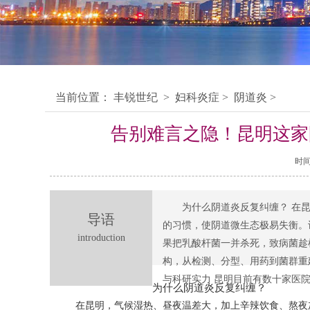
当前位置：
丰锐世纪
>
妇科炎症
>
阴道炎
>
告别难言之隐！昆明这家
时间：
为什么阴道炎反复纠缠？ 在
导语
的习惯，使阴道微生态极易失衡。
introduction
果把乳酸杆菌一并杀死，致病菌趁
构，从检测、分型、用药到菌群重
与科研实力 昆明目前有数十家医
为什么阴道炎反复纠缠？
在昆明，气候湿热、昼夜温差大，加上辛辣饮食、熬夜