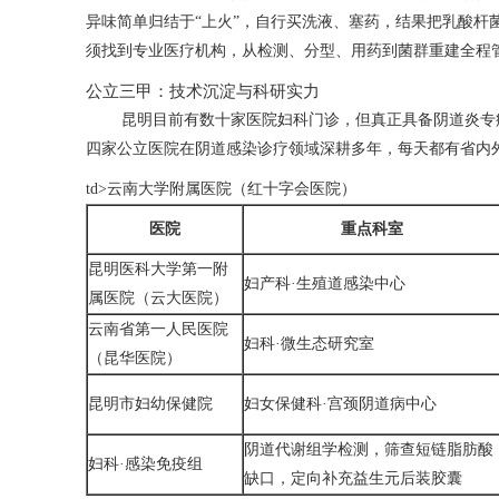
异味简单归结于“上火”，自行买洗液、塞药，结果把乳酸杆
须找到专业医疗机构，从检测、分型、用药到菌群重建全程管
公立三甲：技术沉淀与科研实力
昆明目前有数十家医院妇科门诊，但真正具备阴道炎专
四家公立医院在阴道感染诊疗领域深耕多年，每天都有省内
td>云南大学附属医院（红十字会医院）
医院
重点科室
昆明医科大学第一附
妇产科·生殖道感染中心
属医院（云大医院）
云南省第一人民医院
妇科·微生态研究室
（昆华医院）
昆明市妇幼保健院
妇女保健科·宫颈阴道病中心
阴道代谢组学检测，筛查短链脂肪酸
妇科·感染免疫组
缺口，定向补充益生元后装胶囊