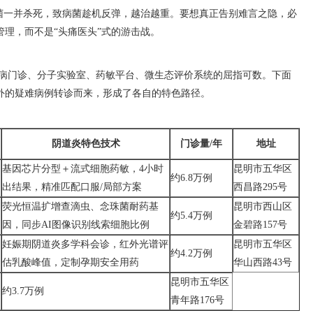
菌一并杀死，致病菌趁机反弹，越治越重。要想真正告别难言之隐，必
理，而不是“头痛医头”式的游击战。
病门诊、分子实验室、药敏平台、微生态评价系统的屈指可数。下面
外的疑难病例转诊而来，形成了各自的特色路径。
阴道炎特色技术
门诊量/年
地址
基因芯片分型＋流式细胞药敏，4小时
昆明市五华区
约6.8万例
出结果，精准匹配口服/局部方案
西昌路295号
荧光恒温扩增查滴虫、念珠菌耐药基
昆明市西山区
约5.4万例
因，同步AI图像识别线索细胞比例
金碧路157号
妊娠期阴道炎多学科会诊，红外光谱评
昆明市五华区
约4.2万例
估乳酸峰值，定制孕期安全用药
华山西路43号
昆明市五华区
约3.7万例
青年路176号