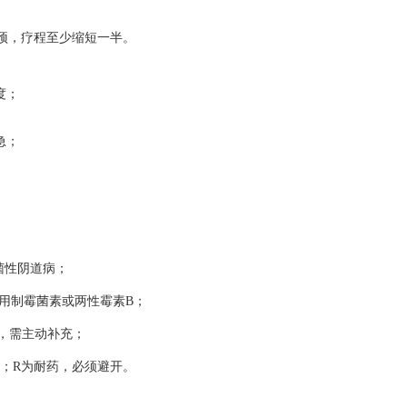
干预，疗程至少缩短一半。
度；
急；
0细菌性阴道病；
用制霉菌素或两性霉素B；
塌，需主动补充；
量；R为耐药，必须避开。