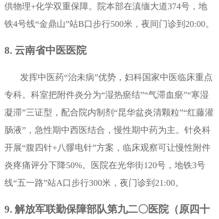
供物理+化学双重保障。院本部在滇缅大道374号，地
铁4号线“金鼎山”站B口步行500米，夜间门诊到20:00。
8. 云南省中医医院
发挥中医药“治未病”优势，妇科国家中医临床重点
专科。科室把附件炎分为“湿热瘀结”“气滞血瘀”“寒湿
凝滞”三证型，配合院内制剂“昆华盆炎清颗粒”“红藤灌
肠液”，急性期中西医结合，慢性期中药为主。针灸科
开展“腹四针+八髎电针”方案，临床观察可让慢性附件
炎疼痛评分下降50%。医院在光华街120号，地铁3号
线“五一路”站A口步行300米，夜门诊到21:00。
9. 解放军联勤保障部队第九二〇医院（原四十