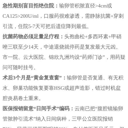
急性期别盲目拒绝住院：
输卵管积脓直径>4cm或
CA125>200U/ml，口服药很难渗透，需静脉抗菌+穿刺
引流，住院5-7天可把后遗症降到最低。
抗菌药物必须足量足疗程：
头孢曲松+多西环素+甲硝
唑三联至少14天，中途退烧就停药是复发最大元凶。
市一院、云大医院、锦欣九洲均设“药师门诊”，用药疑
问可随时挂号。
术后3个月是“黄金复查窗”：
输卵管是否复通、有无积
水、卵巢功能恢复要靠HSG或超声造影，错过时机盆
腔炎易卷土重来。
医保报销留意“日间手术”编码：
云南已把“腹腔镜输卵
管脓肿引流术”纳入日间病种，三甲公立医院报销