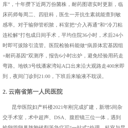
库”，十年攒下近两万份菌株，耐药图谱实时更新，临
床药师每周二、四驻科，医生一开抗生素就能查到敏
感率。对于输卵管积脓，科室把“介入再通”和“冷刀粘
连松解”打包成日间手术，平均住院36小时，术后24小
时即可拔除引流管。医院检验科能做“病原体宏基因组
+耐药基因”双测序，报告6小时出炉，避免经验用药走
弯路。地铁3号线潘家湾站A口出来沿大观路走400米即
到，夜间门诊到21:00，下班后来输液不耽误。
2. 云南省第一人民医院
昆华医院妇产科楼2021年刚完成扩建，新增5间杂
交手术室，术中超声、DSA、腹腔镜三位一体，遇到
输卵管卵巢脓肿破裂等急症可“一站式”处理。科室与昆