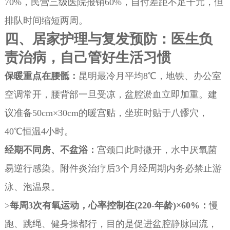
70%，民营三级医院报销60%，自付差距不足千元，但
排队时间缩短两周。
四、居家护理与复发预防：医生负
责治病，自己管好生活习惯
保暖重点在腰骶：
昆明最冷月平均8℃，地铁、办公室
空调常开，腰背部一旦受凉，盆腔淤血立即加重。建
议准备50cm×30cm的暖宫贴，坐班时贴于八髎穴，
40℃恒温4小时。
经期不同房、不盆浴：
宫颈口此时微开，水中厌氧菌
易逆行感染。附件炎治疗后3个月经周期内务必禁止游
泳、泡温泉。
>
每周3次有氧运动，心率控制在(220-年龄)×60%：
慢
跑、跳绳、健身操都行，目的是促进盆腔静脉回流，