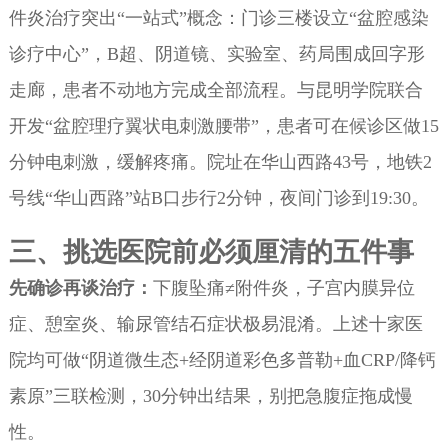
件炎治疗突出“一站式”概念：门诊三楼设立“盆腔感染
诊疗中心”，B超、阴道镜、实验室、药局围成回字形
走廊，患者不动地方完成全部流程。与昆明学院联合
开发“盆腔理疗翼状电刺激腰带”，患者可在候诊区做15
分钟电刺激，缓解疼痛。院址在华山西路43号，地铁2
号线“华山西路”站B口步行2分钟，夜间门诊到19:30。
三、挑选医院前必须厘清的五件事
先确诊再谈治疗：
下腹坠痛≠附件炎，子宫内膜异位
症、憩室炎、输尿管结石症状极易混淆。上述十家医
院均可做“阴道微生态+经阴道彩色多普勒+血CRP/降钙
素原”三联检测，30分钟出结果，别把急腹症拖成慢
性。