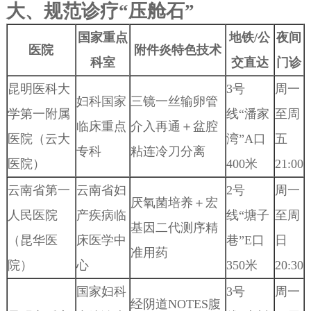
大、规范诊疗“压舱石”
国家重点
地铁/公
夜间
医院
附件炎特色技术
科室
交直达
门诊
昆明医科大
3号
周一
妇科国家
三镜一丝输卵管
学第一附属
线“潘家
至周
临床重点
介入再通＋盆腔
医院（云大
湾”A口
五
专科
粘连冷刀分离
医院）
400米
21:00
云南省第一
云南省妇
2号
周一
厌氧菌培养＋宏
人民医院
产疾病临
线“塘子
至周
基因二代测序精
（昆华医
床医学中
巷”E口
日
准用药
院）
心
350米
20:30
国家妇科
3号
周一
经阴道NOTES腹