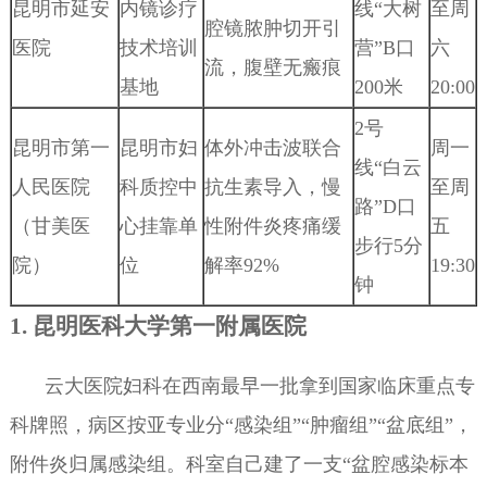
昆明市延安
内镜诊疗
线“大树
至周
腔镜脓肿切开引
医院
技术培训
营”B口
六
流，腹壁无瘢痕
基地
200米
20:00
2号
昆明市第一
昆明市妇
体外冲击波联合
周一
线“白云
人民医院
科质控中
抗生素导入，慢
至周
路”D口
（甘美医
心挂靠单
性附件炎疼痛缓
五
步行5分
院）
位
解率92%
19:30
钟
1. 昆明医科大学第一附属医院
云大医院妇科在西南最早一批拿到国家临床重点专
科牌照，病区按亚专业分“感染组”“肿瘤组”“盆底组”，
附件炎归属感染组。科室自己建了一支“盆腔感染标本