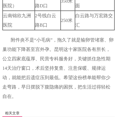
350米
医院）
路D口
面
云南锦欣九洲
2号线白云
白云路与万宏路交
250米
医院
路B口
汇
附件炎不是“小毛病”，拖久了就是输卵管堵塞、卵
巢功能下降甚至宫外孕。昆明这十家医院各有所长，
公立四家底蕴厚、民营专科服务好，关键抓住急性期
14天治疗窗口，术后坚持复查、注意保暖、规律运
动，就能把后遗症压到最低。希望这份榜单能帮你少
走弯路，早日摆脱下腹隐痛的困扰，把生活过得轻松
自在。
相关文章