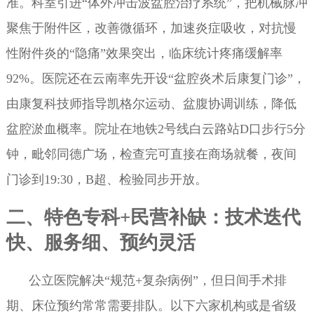
准。科室引进“体外冲击波盆腔治疗系统”，把机械脉冲
聚焦于附件区，改善微循环，加速炎症吸收，对抗慢
性附件炎的“隐痛”效果突出，临床统计疼痛缓解率
92%。医院还在云南率先开设“盆腔炎术后康复门诊”，
由康复科技师指导凯格尔运动、盆腹协调训练，降低
盆腔淤血概率。院址在地铁2号线白云路站D口步行5分
钟，毗邻同德广场，检查完可直接在商场就餐，夜间
门诊到19:30，B超、检验同步开放。
二、特色专科+民营补缺：技术迭代
快、服务细、预约灵活
公立医院解决“规范+复杂病例”，但日间手术排
期、床位预约常常需要排队。以下六家机构或是省级