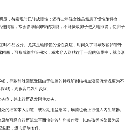
明显，待发现时已转成慢性；还有些年轻女性虽然患了慢性附件炎，
粘连闭塞，常会影响输卵管的功能，不能摄取卵子进入输卵管，使卵子
症时不易区分。尤其是输卵管的慢性炎症，时间久了可导致输卵管纤
端闭塞，可形成输卵管积水，积水穿入到粘连于一起的卵巢中，就会形
。
不畅，导致静脉回流受阻由于盆腔的特殊解剖结梅血液回流情况更为不
因影响，则很容易发生炎症。
发炎症，并上行而诱发附件发炎。
门处的细菌带入阴道，或经期用盆浴等，病菌也会上行侵入内生殖器。
病原菌可经血行而流窜至而输卵管与卵巢作案，以结孩类感染最为常
腔盆腔，进而影晌附件。