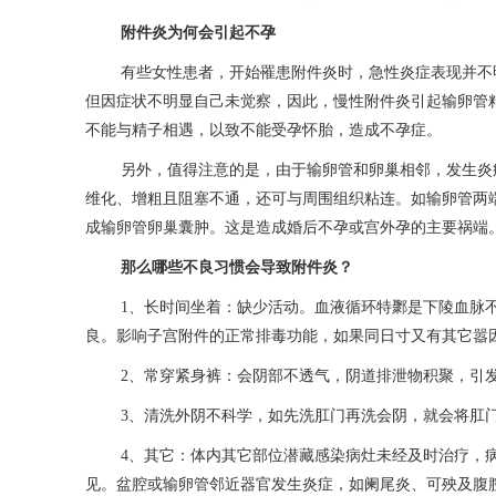
附件炎为何会引起不孕
有些女性患者，开始罹患附件炎时，急性炎症表现并不
但因症状不明显自己未觉察，因此，慢性附件炎引起输卵管
不能与精子相遇，以致不能受孕怀胎，造成不孕症。
另外，值得注意的是，由于输卵管和卵巢相邻，发生炎
维化、增粗且阻塞不通，还可与周围组织粘连。如输卵管两
成输卵管卵巢囊肿。这是造成婚后不孕或宫外孕的主要祸端
那么哪些不良习惯会导致附件炎？
1、长时间坐着：缺少活动。血液循环特鄹是下陵血脉
良。影响子宫附件的正常排毒功能，如果同日寸又有其它嚣
2、常穿紧身裤：会阴部不透气，阴道排泄物积聚，引
3、清洗外阴不科学，如先洗肛门再洗会阴，就会将肛
4、其它：体内其它部位潜藏感染病灶未经及时治疗，
见。盆腔或输卵管邻近器官发生炎症，如阑尾炎、可殃及腹