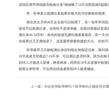
况现在用早孕纸能否检验出来?例假晚了10天去医院做B超能
答：怀孕多久能测出来如果你每月的月经都很有规律。
那在末次月经40天左右就可以检测了，买一包早孕试
尿也可以检测出来，但有时不是很准确，在家自检最好是晨
测出来40-50天时，体内的促绒毛膜性腺激素最高，而一天
你就再过几天测就是了。这是最简便最快捷的方法。 你也可
怀孕最早几天能检测出来但到现在例假还没来，请问现
18天或者月经推迟7-10不来，可以测出是否怀孕。因为在精
的HCG才能进入尿液，两者相加，同房后18天从尿液中检
能查出来怀孕，可自用试纸或者医院HCG检查确诊。
上一篇：
你会使用验孕棒吗？验孕棒的正确使用步骤