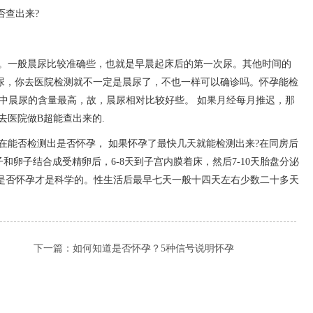
否查出来?
纸。一般晨尿比较准确些，也就是早晨起床后的第一次尿。其他时间的
尿，你去医院检测就不一定是晨尿了，不也一样可以确诊吗。怀孕能检
当中晨尿的含量最高，故，晨尿相对比较好些。 如果月经每月推迟，那
去医院做B超能查出来的.
在能否检测出是否怀孕， 如果怀孕了最快几天就能检测出来?在同房后
子和卵子结合成受精卵后，6-8天到子宫内膜着床，然后7-10天胎盘分泌
测是否怀孕才是科学的。性生活后最早七天一般十四天左右少数二十多天
下一篇：
如何知道是否怀孕？5种信号说明怀孕