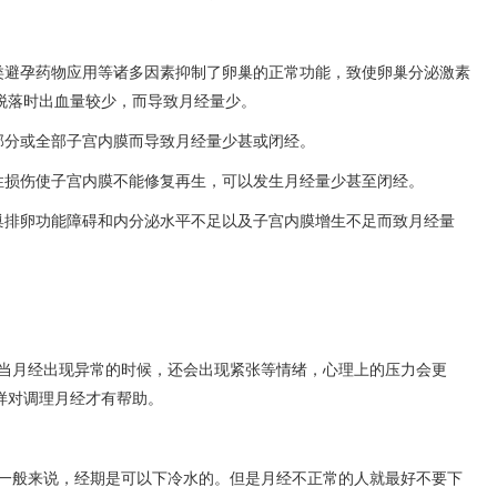
类避孕药物应用等诸多因素抑制了卵巢的正常功能，致使卵巢分泌激素
脱落时出血量较少，而导致月经量少。
部分或全部子宫内膜而导致月经量少甚或闭经。
性损伤使子宫内膜不能修复再生，可以发生月经量少甚至闭经。
巢排卵功能障碍和内分泌水平不足以及子宫内膜增生不足而致月经量
当月经出现异常的时候，还会出现紧张等情绪，心理上的压力会更
样对调理月经才有帮助。
一般来说，经期是可以下冷水的。但是月经不正常的人就最好不要下