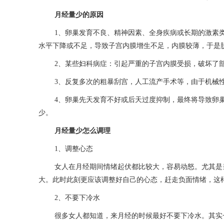
月经量少的原因
1、卵巢发育不良、精神因素、全身疾病或长期的激素
水平下降或不足，导致子宫内膜增生不足，内膜较薄，于是
2、某些妇科病症：引起严重的子宫内膜受损，破坏了
3、反复多次的粗暴刮宫，人工流产手术等，由于机械
4、卵巢先天发育不好或后天过度抑制，最终将导致卵
少。
月经量少怎么调理
1、调整心态
女人在月经期间情绪起伏都比较大，容易动怒。尤其是
大。此时此刻更应该调整好自己的心态，赶走负面情绪，这
2、不要下冷水
很多女人都知道，来月经的时候最好不要下冷水。其实