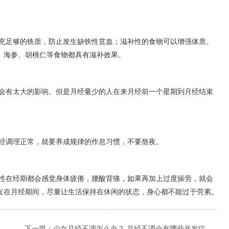
充足够的铁质，防止发生缺铁性贫血；滋补性的食物可以增强体质。
、海参、胡桃仁等食物都具有滋补效果。
会有太大的影响。但是月经量少的人在来月经前一个星期到月经结束
经调理正常，就要养成规律的作息习惯，不要熬夜。
性在经期都会感觉身体疲倦，腰酸背痛，如果再加上过度操劳，就会
友在月经期间，尽量让生活保持在休闲的状态，身心都不能过于劳累。
下一篇：
少女月经不调怎么办？ 月经不调会有哪些并发症