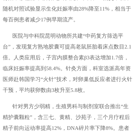
随机对照试验显示生化妊娠率由28%降至11%，相当于
每百例患者减少17例早期流产。
医院与中科院昆明动物所共建“中药复方筛选平
台”，发现复方熟地胶囊可提高老鼠胚胎着床点数目2.1
倍。人类应用后，子宫内膜整合素β3表达增加1.7倍，
临床妊娠率提高到58.4%。针灸方面，科室选派高年资
医师赴韩国学习“火针”技术，对卵巢低反应者进行火针
干预，平均获卵数由3枚升至5.8枚。
针对男方少弱精，生殖男科与制剂室联合推出“生
精护囊颗粒”，含三七、黄精、沙苑子，三个月疗程后
精子前向运动率提高12%，DNA碎片率下降8%。患者