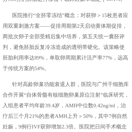
医院推行“全胚零冻结”概念：对获卵＞15枚患者应
用双重刺激方案——促排周期第2天启动黄体期促排，
两批次卵子全部受精后集中培养，第五天统一囊胚评
判，避免胚胎反复冷冻造成的透明带硬化。该策略使
胚胎利用率达89%，单取卵周期累计活产率77%，远高
于传统方案的54%。
针对高龄卵巢功能衰退人群，医院与广州干细胞库
合作开展“自体骨髓有核细胞卵巢原位注射”临床研究，
入组患者平均年龄39.4岁，AMH中位数0.42ng/ml，治
疗后三个月21%的患者AMH上升＞50%，其中7例自然
妊娠，9例行IVF获卵增加2.3倍。医院把日间手术概念