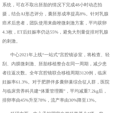
系统，可在不取出胚胎的情况下完成48小时动态拍
摄，结合AI形态评分，囊胚形成率提高8%。针对乳腺
癌术后患者，团队使用来曲唑微刺激方案，平均获卵
4.3枚，ET后妊娠率仍达55%，避免大剂量促排对乳腺
的刺激。
中心2021年上线“一站式”宫腔镜诊室，将检查、轻
刮、内膜微刺激、胚胎移植整合在同一周期，减少患
者往返次数。全年宫腔镜联合移植周期3120例，临床
妊娠率61.3%。对于肥胖伴多囊卵巢综合征人群，医院
与临床营养科共建“体重管理圈”，平均减重7.2kg后，
排卵率由45%升至78%，流产率由30%降至13%。