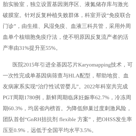
胎实验室，独立设置基因测序区、液氮储存库与激光
破膜室。针对反复种植失败群体，科室开设“免疫联合
门诊”，由生殖、风湿免疫、血液三科共管，采用外周
血单个核细胞免疫疗法，使不明原因反复流产者的活
产率由31%提升至55%。
医院2015年引进全基因芯片Karyomapping技术，可
一次性完成单基因病筛查与HLA配型，帮助地贫、血
友病家系实现“治疗性试管婴儿”。2022年科室共完成
PGT周期1780例，新鲜周期临床妊娠率62.7%，冷冻周
期60.3%，均居省内榜首。为降低卵巢过度刺激风险，
团队首创“GnRH拮抗剂 flexible 方案”，把OHSS发生率
压至0.9%，远低于全国平均水平3.5%。