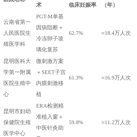
术
临床妊娠率
（年）
PGT-M单基
云南省第一
因病阻断＋
人民医院生
62.7%
≈18.4万人次
冷冻卵子玻
殖医学科
璃化复苏
昆明医科大
微刺激方案
学第一附属
＋SEET子宫
61.3%
≈16.9万人次
医院生殖中
内膜刺激移
心
植
ERA检测精
昆明市妇幼
准植入窗＋
保健院生殖
59.8%
≈11.2万人次
中医针灸助
医学中心