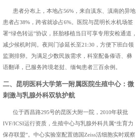
患者分布上，本地占56%，来自滇东、滇南的异地
患者占38%，跨省就诊占6%。医院与昆明长水机场签
署“绿色转运”协议，胚胎移植当日可享专用安检通道，
减少候机时间。夜间门诊延长至21:30，方便下班白领
监测排卵。为满足少数民族需求，科室配备傣语、彝
语翻译，已服务跨境老挝、缅甸患者三百余例。
二、昆明医科大学第一附属医院生殖中心：微
刺激与乳腺外科双轨护航
位于西昌路295号的昆医大附一院，2010年获批
IVF/ICSI运行资质，生殖中心与乳腺外科共属“生育力
保存联盟”。中心实验室配置德国Zeiss活细胞实时观察