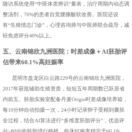
随访系统使用“中医体质辨识”量表，治疗周期内动态调
整汤剂，76%的患者自觉腰膝酸软改善。医院还设
有“生殖情志门诊”，心理咨询师与中医师联合疏导，减
轻焦虑评分40%以上。
五、云南锦欣九洲医院：时差成像＋AI胚胎评
估带来60.1%高妊娠率
昆明市盘龙区白云路229号的云南锦欣九洲医院，
2017年获批辅助生殖资质，短短五年周期数已跃居省
内前五。胚胎实验室配备丹麦Origio时差成像培养箱，
每10分钟自动拍摄一次，24小时记录卵子受精到囊胚
全过程，结合AI算法进行“多维度胚胎评分”，优选评
分≥80分的胚胎进行移植，临床妊娠率稳定于60.1%。