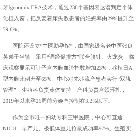
牙Igenomix ERA技术，通过238个基因表达谱判定个体
化植入窗，把反复着床失败患者的妊娠率由29%提升至
59.8%。
医院还设立“中医助孕馆”，由国家级名老中医张良
英弟子坐镇，采用“调经促排方”联合脐针、火龙灸，临
床观察显示可让子宫内膜血流指数增加23%，移植日A
型内膜比例升至65%。中心对先兆流产患者实行“双轨
管理”，生殖科负责黄体支持，产科负责宫颈环扎，
2019年以来孕26周前分娩率控制在3.2%以下。
作为全市唯一妇幼专科三甲医院，中心可直通
NICU，早产儿、极低体重儿抢救成功率97%。生殖实