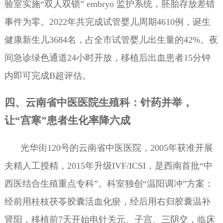
验室实施“双人双锁” embryo 监护系统，胚胎存放差错
事件为零。2022年共完成试管婴儿周期4610例，诞生
健康新生儿3684名，占全市试管婴儿出生量的42%。夜
间急诊绿色通道24小时开放，移植后出血患者15分钟
内即可完成B超评估。
四、云南省中医医院生殖科：针药并举，
让“宫寒”患者生化率降六成
光华街120号的云南省中医医院，2005年获准开展
夫精人工授精，2015年升级IVF/ICSI，是西南首批“中
西医结合生殖重点专科”。科室独创“温阳调冲”方案：
经前用桂枝茯苓胶囊活血化瘀，经后用右归胶囊温补
肾阳，移植前7天开始电针关元、子宫、三阴交，临床