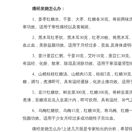
痛经发烧怎么办：
1、姜枣红糖水。干姜、大枣、红糖各30克。将前两
寒功效。适用于寒性痛经以及黄褐斑。
2、黑木耳红枣饮。黑木耳30克，红枣20枚。将黑木
血止血，美肤益颜功效。适用于月经过多，贫血.及身体虚弱
3、姜汁薏苡仁粥。干姜10克，艾叶10克，薏苡仁3
有温经、化瘀、散寒、除湿及润肤功效。适用于寒湿凝滞型
4、山楂桂枝红糖汤。山楂肉15克，桂枝5克，红糖30
糖，调匀，煮沸即可。具有温经通脉，化淤止痛功效。适用
5、韭汁红糖饮。鲜韭菜300克，红糖100克。将鲜
煮沸，至糖溶后兑入韭菜汁内，即可饮用。具有温经、补气
6、乌梅红糖饮。乌梅15克，红糖30克。将乌梅、红
悦颜功效。适用于少女月经过多或功能性子宫出血。
痛经发烧怎么办?上述几方面是专家给出的分析，希望