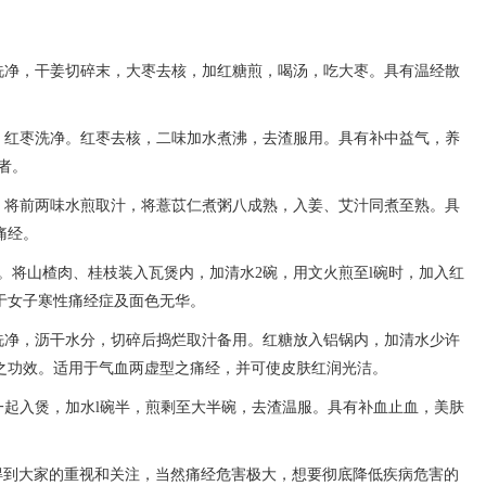
味洗净，干姜切碎末，大枣去核，加红糖煎，喝汤，吃大枣。具有温经散
耳、红枣洗净。红枣去核，二味加水煮沸，去渣服用。具有补中益气，养
者。
0克。将前两味水煎取汁，将薏苡仁煮粥八成熟，入姜、艾汁同煮至熟。具
痛经。
克。将山楂肉、桂枝装入瓦煲内，加清水2碗，用文火煎至l碗时，加入红
于女子寒性痛经症及面色无华。
韭菜洗净，沥干水分，切碎后捣烂取汁备用。红糖放入铝锅内，加清水少许
之功效。适用于气血两虚型之痛经，并可使皮肤红润光洁。
糖一起入煲，加水l碗半，煎剩至大半碗，去渣温服。具有补血止血，美肤
得到大家的重视和关注，当然痛经危害极大，想要彻底降低疾病危害的