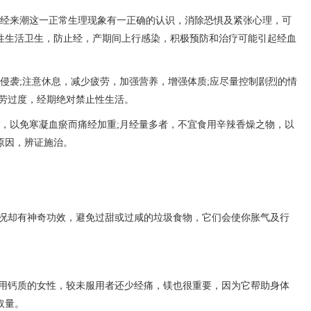
月经来潮这一正常生理现象有一正确的认识，消除恐惧及紧张心理，可
性生活卫生，防止经，产期间上行感染，积极预防和治疗可能引起经血
邪侵袭;注意休息，减少疲劳，加强营养，增强体质;应尽量控制剧烈的情
房劳过度，经期绝对禁止性生活。
品，以免寒凝血瘀而痛经加重;月经量多者，不宜食用辛辣香燥之物，以
原因，辨证施治。
况却有神奇功效，避免过甜或过咸的垃圾食物，它们会使你胀气及行
用钙质的女性，较未服用者还少经痛，镁也很重要，因为它帮助身体
取量。