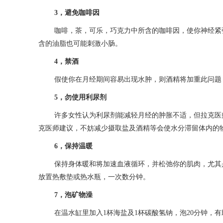
3，避免咖啡因
咖啡，茶，可乐，巧克力中所含的咖啡因，使你神经紧
含的油脂也可能刺激小肠。
4，禁酒
假使你在月经期间容易出现水肿，则酒精将加重此问题
5，勿使用利尿剂
许多女性认为利尿剂能减轻月经的肿胀不适，但拉克医
克医师建议，不妨减少摄取盐及酒精等会使水分滞留体内的
6，保持温暖
保持身体暖和将加速血液循环，并松弛你的肌肉，尤其
放置热敷垫或热水瓶，一次数分钟。
7，泡矿物澡
在温水缸里加入1杯海盐及1杯碳酸氢钠，泡20分钟，