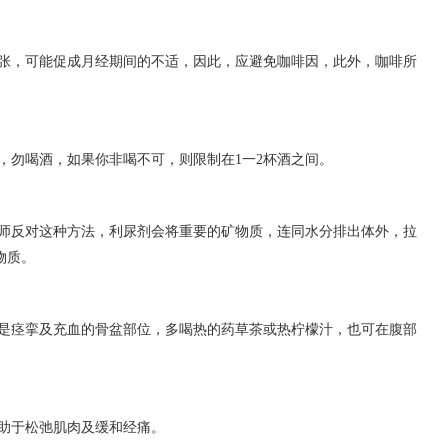
张，可能促成月经期间的不适，因此，应避免咖啡因，此外，咖啡所
，勿喝酒，如果你非喝不可，则限制在1一2杯酒之间。
师反对这种方法，利尿剂会将重要的矿物质，连同水分排出体外，拉
物质。
是痉挛及充血的骨盆部位，多喝热的药草茶或热柠檬汁，也可在腹部
有助于松弛肌肉及缓和经痛。