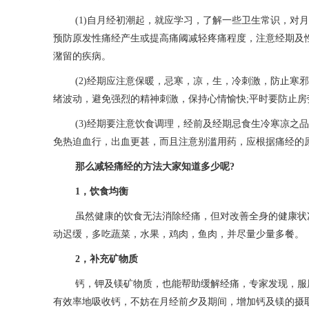
(1)自月经初潮起，就应学习，了解一些卫生常识，对
预防原发性痛经产生或提高痛阈减轻疼痛程度，注意经期及
潴留的疾病。
(2)经期应注意保暖，忌寒，凉，生，冷刺激，防止寒
绪波动，避免强烈的精神刺激，保持心情愉快;平时要防止
(3)经期要注意饮食调理，经前及经期忌食生冷寒凉之
免热迫血行，出血更甚，而且注意别滥用药，应根据痛经的
那么减轻痛经的方法大家知道多少呢?
1，饮食均衡
虽然健康的饮食无法消除经痛，但对改善全身的健康状
动迟缓，多吃蔬菜，水果，鸡肉，鱼肉，并尽量少量多餐。
2，补充矿物质
钙，钾及镁矿物质，也能帮助缓解经痛，专家发现，服
有效率地吸收钙，不妨在月经前夕及期间，增加钙及镁的摄