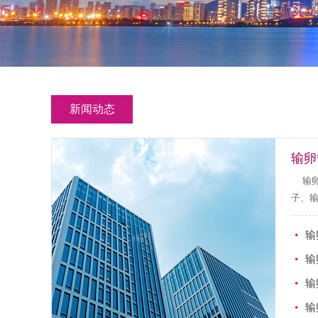
新闻动态
输卵
输
子、输
输
输
输
输