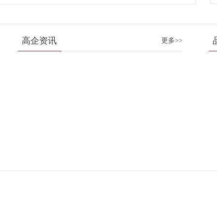
高企资讯
更多>>
养权纠纷怎么请律师
财产分割关键要点
婚流程与准备材料清单
割、孩子抚养权全解析
师团队对比推荐
，免费咨询解答离婚流程与财产分割要点
婚流程与费用须知